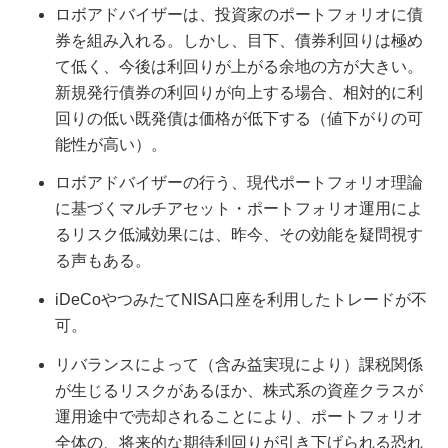
ロボアドバイザーは、投資家のポートフォリオに債
券を組み入れる。しかし、目下、債券利回りは極め
て低く、今後は利回りが上がる余地の方が大きい。
新規発行債券の利回りが向上する場合、相対的に利
回りの低い既発債は価格が低下する（値下がりの可
能性が高い）。
ロボアドバイザーの行う、現代ポートフォリオ理論
に基づくマルチアセット・ポートフォリオ運用によ
るリスク低減効果には、昨今、その効能を疑問視す
る声もある。
iDeCoやつみたてNISA口座を利用したトレードが不
可。
リバランスによって（含み益実現により）課税関係
が生じるリスクがあるほか、株式系の資産クラスが
運用途中で売却されることにより、ポートフォリオ
全体の、将来的な期待利回りが引き下げられる恐れ