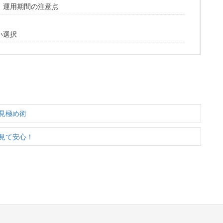
！運用期間の注意点
い選択
見極め術
見て安心！