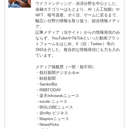
ウドファンディング・決済分野を中心とした、
金融カテゴリーはもとより、AI（人工知能）や
NFT、暗号資産、ポイ活、ゲームに至るまで、
幅広い分野の情報を取り扱う、総合情報メディ
ア。
記事メディア（当サイト）からの情報発信のみ
ならず、YouTubeやTikTokといった動画プラッ
トフォームをはじめ、X（旧：Twitter）等の
SNSを介した、複合的な情報発信にも力を入れ
ています。
メディア掲載歴（一部・順不同）
・朝日新聞デジタル＆m
・財経新聞
・SankeiBiz
・RBBTODAY
・楽天Infoseekニュース
・excite.ニュース
・BIGLOBEニュース
・@nifty ビジネス
・Mapionニュース
・NewsPicks