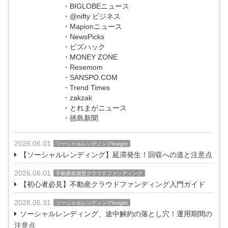
・BIGLOBEニュース
・@nifty ビジネス
・Mapionニュース
・NewsPicks
・ビズハック
・MONEY ZONE
・Resemom
・SANSPO.COM
・Trend Times
・zakzak
・とれまがニュース
・徳島新聞
2026.06.01
ソーシャルレンディングInsight
【ソーシャルレンディング】延滞発生！回収への道と注意点
2026.06.01
不動産投資型クラウドファンディング
【初心者必見】不動産クラウドファンディング入門ガイド
2026.05.31
ソーシャルレンディングInsight
ソーシャルレンディング、途中解約の落とし穴！運用期間の
注意点