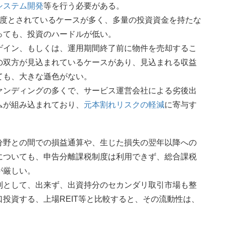
システム開発
等を行う必要がある。
程度とされているケースが多く、多量の投資資金を持たな
っても、投資のハードルが低い。
ゲイン、もしくは、運用期間終了前に物件を売却するこ
の双方が見込まれているケースがあり、見込まれる収益
ても、大きな遜色がない。
ァンディングの多くで、サービス運営会社による劣後出
ムが組み込まれており、
元本割れリスクの軽減
に寄与す
分野との間での損益通算や、生じた損失の翌年以降への
についても、申告分離課税制度は利用できず、総合課税
が厳しい。
則として、出来ず、出資持分のセカンダリ取引市場も整
投資する、上場REIT等と比較すると、その流動性は、