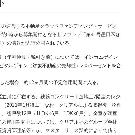
ト
2）の運営する不動産クラウドファンディング・サービス
日午後8時から募集開始となる新ファンド「第41号墨田区森
ド）の情報が先行公開されている。
回り（年率換算・税引き前）については、インカムゲイン
ピタルゲイン（対象不動産の売却益）2.0パーセントを合
した場合、約12ヶ月間の予定運用期間に入る。
区立川に所在する、鉄筋コンクリート造地上7階建のレジ
（2021年1月竣工。なお、クリアルによる取得後、物件
戸数12戸（1LDK×6戸、1DK×6戸）、全室が満室
ンドの運用期間中については、クリアル社のグループ会社
産賃貸管理業等）が、マスターリース契約によって借り