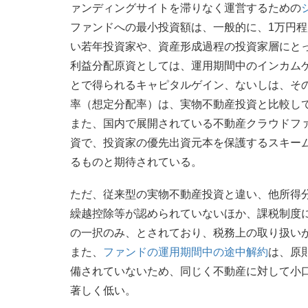
ァンディングサイトを滞りなく運営するための
ファンドへの最小投資額は、一般的に、1万円
い若年投資家や、資産形成過程の投資家層にと
利益分配原資としては、運用期間中のインカム
とで得られるキャピタルゲイン、ないしは、そ
率（想定分配率）は、実物不動産投資と比較し
また、国内で展開されている不動産クラウドフ
資で、投資家の優先出資元本を保護するスキー
るものと期待されている。
ただ、従来型の実物不動産投資と違い、他所得
繰越控除等が認められていないほか、課税制度
の一択のみ、とされており、税務上の取り扱い
また、
ファンドの運用期間中の途中解約
は、原
備されていないため、同じく不動産に対して小口
著しく低い。