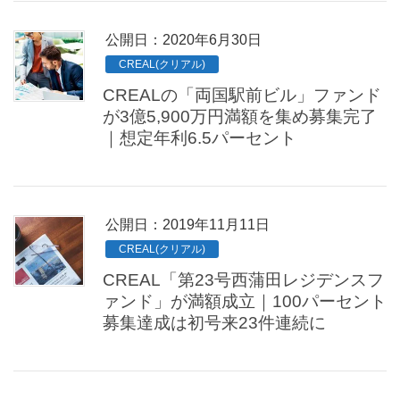
公開日：
2020年6月30日
CREAL(クリアル)
CREALの「両国駅前ビル」ファンド
が3億5,900万円満額を集め募集完了
｜想定年利6.5パーセント
公開日：
2019年11月11日
CREAL(クリアル)
CREAL「第23号西蒲田レジデンスフ
ァンド」が満額成立｜100パーセント
募集達成は初号来23件連続に