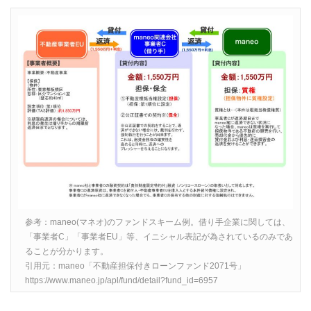
参考：maneo(マネオ)のファンドスキーム例。借り手企業に関しては、
「事業者C」「事業者EU」等、イニシャル表記が為されているのみであ
ることが分かります。
引用元：maneo「不動産担保付きローンファンド2071号」
https://www.maneo.jp/apl/fund/detail?fund_id=6957