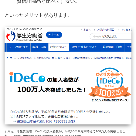
資信託商品と比べて）安い。
といったメリットがあります。
引用元：厚生労働省「iDeCoの加入者数が、平成30年８月末時点で100万人を突破しまし
た。」https://www.mhlw.go.jp/stf/newpage_01632.html