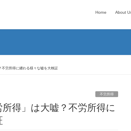
Home
About U
？不労所得に纏わる様々な嘘を大検証
不労所得
証