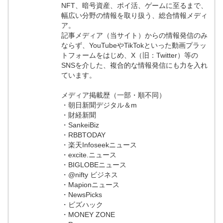
NFT、暗号資産、ポイ活、ゲームに至るまで、
幅広い分野の情報を取り扱う、総合情報メディ
ア。
記事メディア（当サイト）からの情報発信のみ
ならず、YouTubeやTikTokといった動画プラッ
トフォームをはじめ、X（旧：Twitter）等の
SNSを介した、複合的な情報発信にも力を入れ
ています。
メディア掲載歴（一部・順不同）
・朝日新聞デジタル＆m
・財経新聞
・SankeiBiz
・RBBTODAY
・楽天Infoseekニュース
・excite.ニュース
・BIGLOBEニュース
・@nifty ビジネス
・Mapionニュース
・NewsPicks
・ビズハック
・MONEY ZONE