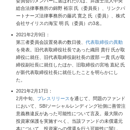
委員会のメンバーに選ばれたのは、弁護士法人中央
総合法律事務所の錦野 裕宗 氏（委員長）、リンクパ
ートナーズ法律事務所の藤武 寛之 氏（委員）、株式
会社サイリスの海宝 明 氏（委員）の3名。
2021年2月9日：
第三者委員会設置発表の数日後、
代表取締役の異動
を発表。旧代表取締役社長であった織田 貴行 氏が取
締役に就任、旧代表取締役副社長の渡部 一貴 氏が取
締役副社長に就任したほか、旧取締役の宮地 直紀 氏
が新代表取締役社長に就任したことを明らかにし
た。
2021年2月17日：
2月中旬、
プレスリリース
を通じて、問題のファンド
において、SBIソーシャルレンディング社側に善管注
意義務違反があった可能性について言及。最大限の
投資家保護を実施すべく、当該ファンドの未償還元
本について、投資家への償還を行う可能性に関し