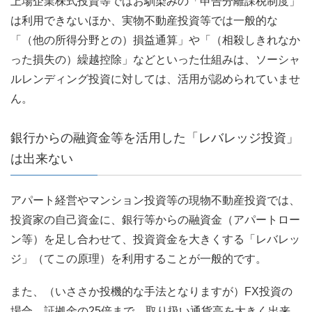
上場企業株式投資等ではお馴染みの「申告分離課税制度」
は利用できないほか、実物不動産投資等では一般的な
「（他の所得分野との）損益通算」や「（相殺しきれなか
った損失の）繰越控除」などといった仕組みは、ソーシャ
ルレンディング投資に対しては、活用が認められていませ
ん。
銀行からの融資金等を活用した「レバレッジ投資」
は出来ない
アパート経営やマンション投資等の現物不動産投資では、
投資家の自己資金に、銀行等からの融資金（アパートロー
ン等）を足し合わせて、投資資金を大きくする「レバレッ
ジ」（てこの原理）を利用することが一般的です。
また、（いささか投機的な手法となりますが）FX投資の
場合、証拠金の25倍まで、取り扱い通貨高を大きく出来