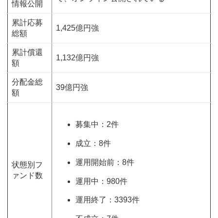
情報公開
累計応募
1,425億円強
総額
累計償還
1,132億円強
額
分配金総
39億円強
額
募集中：2件
成立：8件
運用開始前：8件
状態別フ
ァンド数
運用中：980件
運用終了：3393件