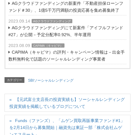
AGクラウドファンディングの新案件「不動産担保ローンフ
ァンド＃30」、1億5千万円満額の投資応募を集め募集終了
2023.09.14
AGクラウドファンディング
AGクラウドファンディングにて新案件「アイフルファンド
#27」が公開－予定分配率0.92%、半年運用
2023.08.09
CAPIMA（キャピマ）
CAPIMA（キャピマ）の評判・キャンペーン情報は－出金手
数料無料化で話題のソーシャルレンディング事業者
カテゴリー
SBIソーシャルレンディング
【元武富士支店長の投資実績も】ソーシャルレンディング
投資実績を掲載しているブログについて
Funds（ファンズ）、「ムゲン買取再販事業ファンド#1」
を2月14日から募集開始｜融資先は東証一部「株式会社ムゲ
ンエステート」