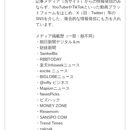
記事メディア（当サイト）からの情報発信のみ
ならず、YouTubeやTikTokといった動画プラッ
トフォームをはじめ、X（旧：Twitter）等の
SNSを介した、複合的な情報発信にも力を入れ
ています。
メディア掲載歴（一部・順不同）
・朝日新聞デジタル＆m
・財経新聞
・SankeiBiz
・RBBTODAY
・楽天Infoseekニュース
・excite.ニュース
・BIGLOBEニュース
・@nifty ビジネス
・Mapionニュース
・NewsPicks
・ビズハック
・MONEY ZONE
・Resemom
・SANSPO.COM
・Trend Times
・zakzak