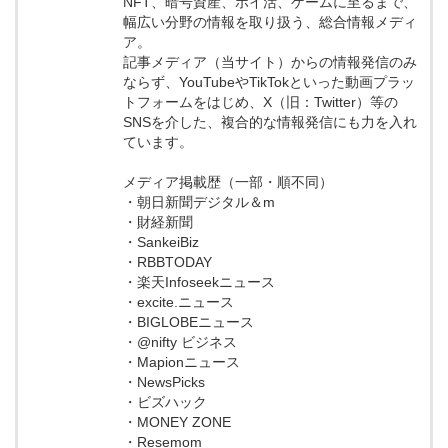
NFT、暗号資産、ポイ活、ゲームに至るまで、
幅広い分野の情報を取り扱う、総合情報メディ
ア。
記事メディア（当サイト）からの情報発信のみ
ならず、YouTubeやTikTokといった動画プラッ
トフォームをはじめ、X（旧：Twitter）等の
SNSを介した、複合的な情報発信にも力を入れ
ています。
メディア掲載歴（一部・順不同）
・朝日新聞デジタル＆m
・財経新聞
・SankeiBiz
・RBBTODAY
・楽天Infoseekニュース
・excite.ニュース
・BIGLOBEニュース
・@nifty ビジネス
・Mapionニュース
・NewsPicks
・ビズハック
・MONEY ZONE
・Resemom