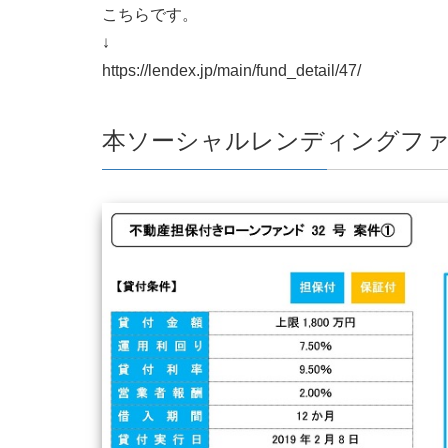
こちらです。
↓
https://lendex.jp/main/fund_detail/47/
本ソーシャルレンディングフ