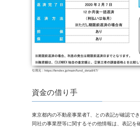
引用元：https://lendex.jp/main/fund_detail/47/
資金の借り手
東京都内の不動産事業者T、との表記が確認で
同社の事業歴等に関するその他情報は、表記を