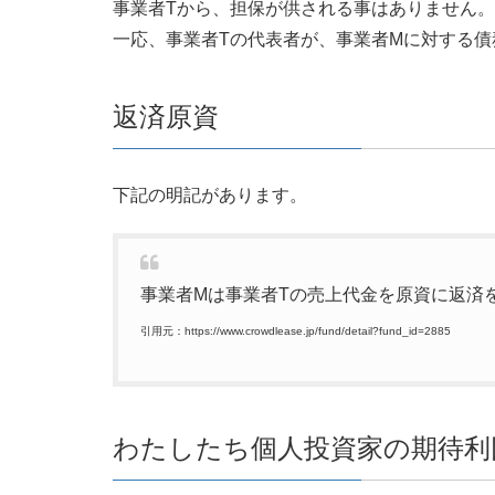
事業者Tから、担保が供される事はありません。
一応、事業者Tの代表者が、事業者Mに対する
返済原資
下記の明記があります。
事業者Mは事業者Tの売上代金を原資に返済
引用元：https://www.crowdlease.jp/fund/detail?fund_id=2885
わたしたち個人投資家の期待利