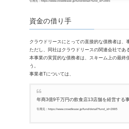
引用元：https://www.crowdlease.jp/fund/detail?fund_id=2885
資金の借り手
クラウドリースにとっての直接的な債務者は、
ただし、同社はクラウドリースの関連会社であ
本事業の実質的な債務者は、スキーム上の最終
う。
事業者Tについては、
年商3億9千万円の飲食店13店舗を経営する
引用元：https://www.crowdlease.jp/fund/detail?fund_id=2885