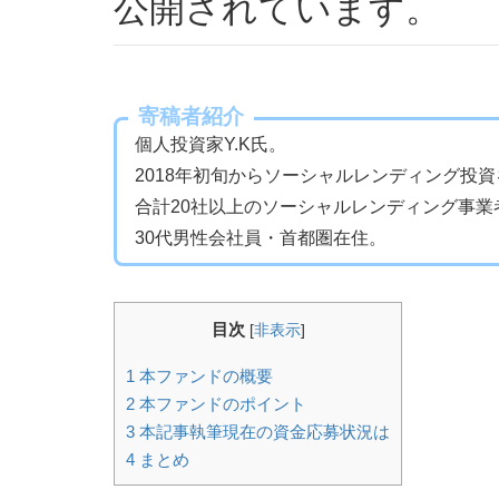
公開されています。
寄稿者紹介
個人投資家Y.K氏。
2018年初旬からソーシャルレンディング投
合計20社以上のソーシャルレンディング事業
30代男性会社員・首都圏在住。
目次
[
非表示
]
1
本ファンドの概要
2
本ファンドのポイント
3
本記事執筆現在の資金応募状況は
4
まとめ