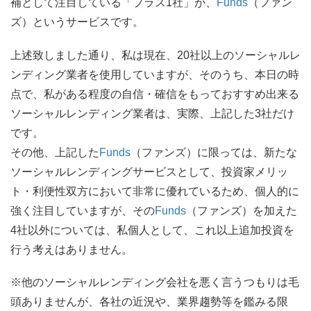
補として注目している「プラス1社」が、
Funds
（ファン
ズ）というサービスです。
上述致しました通り、私は現在、20社以上のソーシャルレ
ンディング業者を使用していますが、そのうち、本日の時
点で、私がある程度の自信・確信をもっておすすめ出来る
ソーシャルレンディング業者は、実際、上記した3社だけ
です。
その他、上記した
Funds
（ファンズ）に限っては、新たな
ソーシャルレンディングサービスとして、投資家メリッ
ト・利便性双方において非常に優れているため、個人的に
強く注目していますが、その
Funds
（ファンズ）を加えた
4社以外については、私個人として、これ以上追加投資を
行う考えはありません。
※他のソーシャルレンディング会社を悪く言うつもりは毛
頭ありませんが、各社の近況や、業界趨勢等を鑑みる限