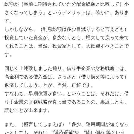
総額が（事前に期待されていた分配金総額と比較して）小
さくなってしまう」というデメリットは、確かに、ありま
す。
しかしながら、（利息総額は多少目減りすると言えども）
投資していた資金が、多少なりとも、増大して戻って来て
くれることは、当然、投資家として、大歓迎すべきことで
す。
同じく上述致しました通り、借り手企業の財務戦略上は、
高金利である借入金は、さっさと（借り換え等によって）
返済してしまうことが、当然、正解です。
すなわち、早期償還が多い、ということは、それだけ、借
り手企業の財務戦略が真っ当であることの、裏返しとも、
読むことが出来ます。
また、（極言してしまえば）「多少、運用期間が短くなっ
たとしても、それは、”返済遅延”や、”貸し倒れ”等という