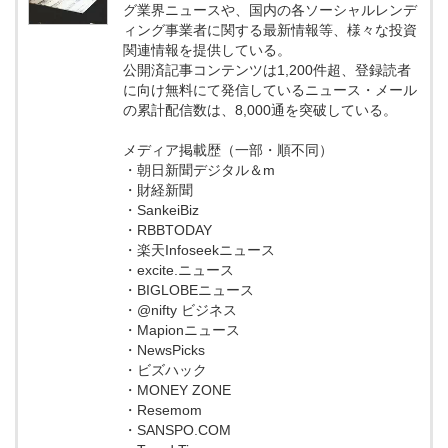
グ業界ニュースや、国内の各ソーシャルレンデ
ィング事業者に関する最新情報等、様々な投資
関連情報を提供している。
公開済記事コンテンツは1,200件超、登録読者
に向け無料にて発信しているニュース・メール
の累計配信数は、8,000通を突破している。
メディア掲載歴（一部・順不同）
・朝日新聞デジタル＆m
・財経新聞
・SankeiBiz
・RBBTODAY
・楽天Infoseekニュース
・excite.ニュース
・BIGLOBEニュース
・@nifty ビジネス
・Mapionニュース
・NewsPicks
・ビズハック
・MONEY ZONE
・Resemom
・SANSPO.COM