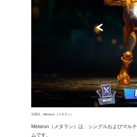
引用元：Metarun（メタラン）
Metarun（メタラン）は、シングルおよびマ
ムです。