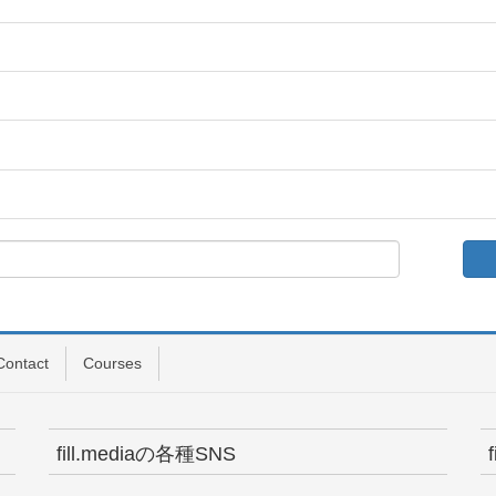
Contact
Courses
fill.mediaの各種SNS