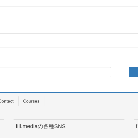
Contact
Courses
fill.mediaの各種SNS