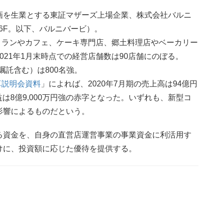
画を生業とする東証マザーズ上場企業、株式会社バルニ
ル 6F。以下、バルニバービ）。
ストランやカフェ、ケーキ専門店、郷土料理店やベーカリー
21年1月末時点での経営店舗数は90店舗にのぼる。
嘱託含む）は800名強。
決算説明会資料
」によれば、2020年7月期の売上高は94億円
益は8億9,000万円強の赤字となった。いずれも、新型コ
影響によるものだという。
る資金を、自身の直営店運営事業の事業資金に利活用す
けに、投資額に応じた優待を提供する。