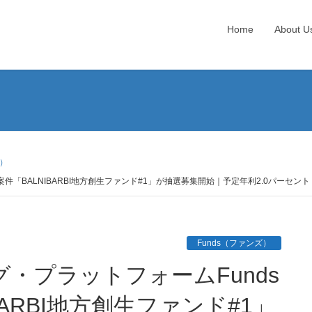
Home
About U
ズ）
件「BALNIBARBI地方創生ファンド#1」が抽選募集開始｜予定年利2.0パーセン
Funds（ファンズ）
ARBI地方創生ファンド#1」