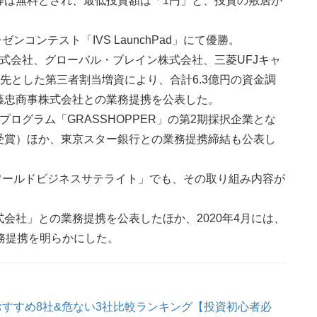
等は無料とされ、最低投資額は「1円」と、投資の敷居が
ンコンテスト「IVS LaunchPad」にて優勝。
式会社、グローバル・ブレイン株式会社、三菱UFJキャ
を引受先とした第三者割当増資により、合計6.3億円の資金調
藤忠商事株式会社との業務提携を公表した。
ログラム「GRASSHOPPER」の第2期採択企業とな
受賞）ほか、東京スター銀行との業務提携締結も公表し
「ワールドビジネスサテライト」でも、その取り組み内容が
会社」との業務提携を公表したほか、2020年4月には、
務提携を明らかにした。
おすすめ8社&危ない3社比較ランキング【投資初心者必