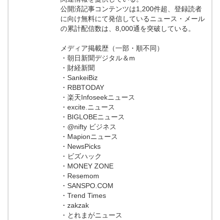
公開済記事コンテンツは1,200件超、登録読者
に向け無料にて発信しているニュース・メール
の累計配信数は、8,000通を突破している。
メディア掲載歴（一部・順不同）
・朝日新聞デジタル＆m
・財経新聞
・SankeiBiz
・RBBTODAY
・楽天Infoseekニュース
・excite.ニュース
・BIGLOBEニュース
・@nifty ビジネス
・Mapionニュース
・NewsPicks
・ビズハック
・MONEY ZONE
・Resemom
・SANSPO.COM
・Trend Times
・zakzak
・とれまがニュース