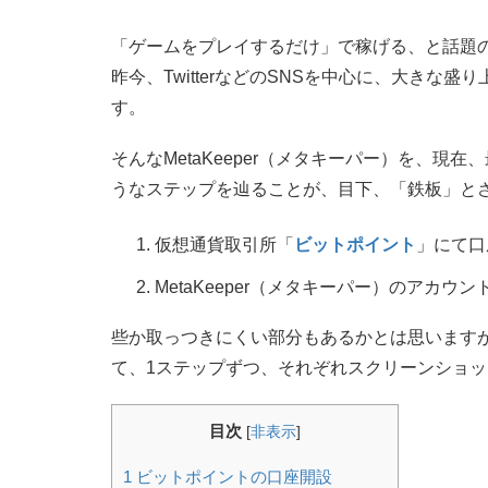
「ゲームをプレイするだけ」で稼げる、と話題の、M
昨今、TwitterなどのSNSを中心に、大き
す。
そんなMetaKeeper（メタキーパー）を、
うなステップを辿ることが、目下、「鉄板」と
仮想通貨取引所「
ビットポイント
」にて口
MetaKeeper（メタキーパー）のアカウ
些か取っつきにくい部分もあるかとは思います
て、1ステップずつ、それぞれスクリーンショ
目次
[
非表示
]
1
ビットポイントの口座開設