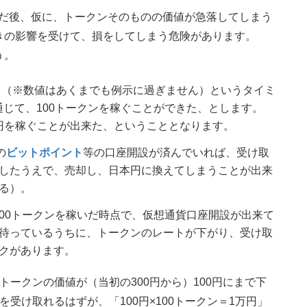
を稼いだ後、仮に、トークンそのものの価値が急落してしまう
きの影響を受けて、損をしてしまう危険があります。
う。
円」（※数値はあくまでも例示に過ぎません）というタイミ
）を通じて、100トークンを稼ぐことができた、とします。
3万円を稼ぐことが出来た、ということとなります。
の
ビットポイント
等の口座開設が済んでいれば、受け取
したうえで、売却し、日本円に換えてしまうことが出来
る）。
）で100トークンを稼いだ時点で、仮想通貨口座開設が出来て
待っているうちに、トークンのレートが下がり、受け取
クがあります。
ークンの価値が（当初の300円から）100円にまで下
受け取れるはずが、「100円×100トークン＝1万円」