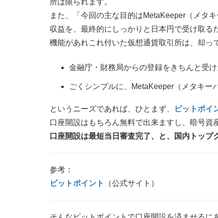
所は限られます。
また、「今回の主な目的はMetaKeeper（メタ
収益を、最終的にしっかりと日本円で受け取る
機能があれこれ付いた仮想通貨取引所は、却っ
金融庁・財務局からの登録をきちんと受け
ごくシンプルに、MetaKeeper（メタ
というニーズであれば、ひとまず、
ビットポイ
口座開設はもちろん無料で出来ますし、暗号資
口座開設は最短当日審査完了、と、国内トップ
参考：
ビットポイント
（公式サイト）
そんなビットポイントで口座開設を済ませるに