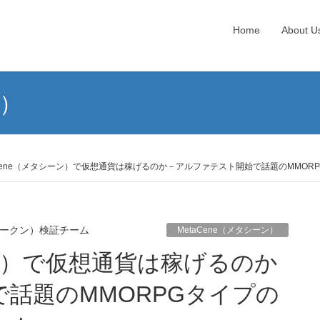
Home
About U
ン）
aCene（メタシーン）で仮想通貨は稼げるのか－アルファテスト開始で話題のMMO
トークン）検証チーム
MetaCene（メタシーン）
話題のMMORPGタイプの