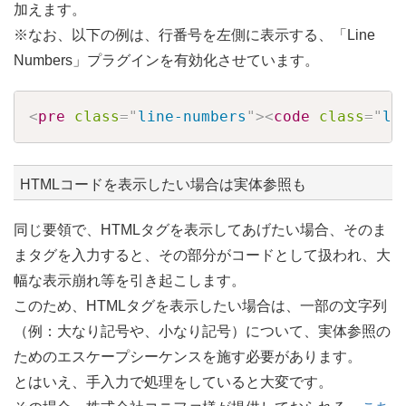
加えます。
※なお、以下の例は、行番号を左側に表示する、「Line
Numbers」プラグインを有効化させています。
Copy
<
pre
class
=
"
line-numbers
"
>
<
code
class
=
"
la
HTMLコードを表示したい場合は実体参照も
同じ要領で、HTMLタグを表示してあげたい場合、そのま
まタグを入力すると、その部分がコードとして扱われ、大
幅な表示崩れ等を引き起こします。
このため、HTMLタグを表示したい場合は、一部の文字列
（例：大なり記号や、小なり記号）について、実体参照の
ためのエスケープシーケンスを施す必要があります。
とはいえ、手入力で処理をしていると大変です。