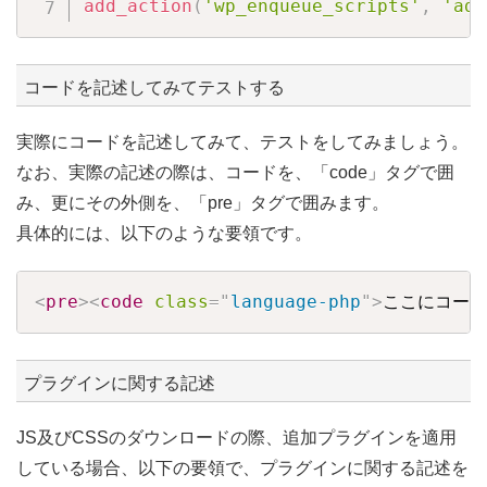
add_action
(
'wp_enqueue_scripts'
,
'add
コードを記述してみてテストする
実際にコードを記述してみて、テストをしてみましょう。
なお、実際の記述の際は、コードを、「code」タグで囲
み、更にその外側を、「pre」タグで囲みます。
具体的には、以下のような要領です。
Copy
<
pre
>
<
code
class
=
"
language-php
"
>
ここにコード
プラグインに関する記述
JS及びCSSのダウンロードの際、追加プラグインを適用
している場合、以下の要領で、プラグインに関する記述を