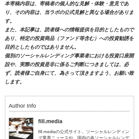
本寄稿内容は、寄稿者の個人的な見解・体験・意見であ
り、その内容は、当ラボの公式見解と異なる場合がありま
す。
また、本記事は、読者様への情報提供を目的としたもので
あり、特定の投資商品（ファンド等含む）への投資勧誘を
目的としたものではありません。
個別のソーシャルレンディング事業者における投資口座開
設や、実際の投資是非に係るご判断につきましては、必
ず、読者様ご自身にて、為さって頂きますよう、お願い致
します。
Author Info
fill.media
fill.mediaの公式サイト。ソーシャルレンディン
グ業界ニュースや、国内の各ソーシャルレンデ