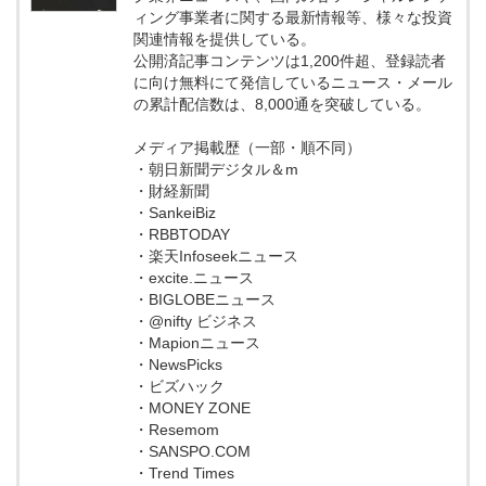
ィング事業者に関する最新情報等、様々な投資
関連情報を提供している。
公開済記事コンテンツは1,200件超、登録読者
に向け無料にて発信しているニュース・メール
の累計配信数は、8,000通を突破している。
メディア掲載歴（一部・順不同）
・朝日新聞デジタル＆m
・財経新聞
・SankeiBiz
・RBBTODAY
・楽天Infoseekニュース
・excite.ニュース
・BIGLOBEニュース
・@nifty ビジネス
・Mapionニュース
・NewsPicks
・ビズハック
・MONEY ZONE
・Resemom
・SANSPO.COM
・Trend Times