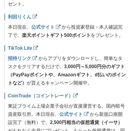
ゼント。
利回りくん
本日現在、
公式サイト
から投資家登録・本人確認完
了で、
楽天ポイントギフト500ポイント
をプレゼント。
TikTok Lite
招待リンク
からアプリをダウンロードし、簡単なタ
スクをクリアするだけで、
3,000円～5,000円分のギフト
（PayPayポイントや、Amazonギフト、d払いのポイン
トなど）
が貰えるキャンペーン開催中。
CoinTrade（コイントレード）
東証プライム上場企業子会社が直接運営する、国内暗号
資産取引所。本日現在、
公式サイト
から新規口座開
設完了（無料）で、
2,500円相当の仮想通貨（イーサ）
がもれなく全員にプレゼント。もらった仮想通貨は、同