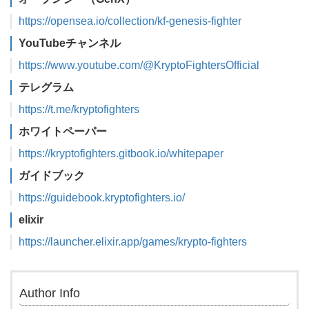
https://opensea.io/collection/kf-genesis-fighter
YouTubeチャンネル
https://www.youtube.com/@KryptoFightersOfficial
テレグラム
https://t.me/kryptofighters
ホワイトペーパー
https://kryptofighters.gitbook.io/whitepaper
ガイドブック
https://guidebook.kryptofighters.io/
elixir
https://launcher.elixir.app/games/krypto-fighters
Author Info