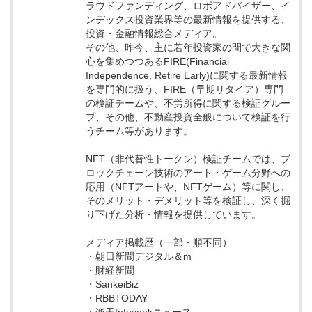
ラウドファンディング、ロボアドバイザー、イ
ンデックス投資業界等の最新情報を提供する、
投資・金融情報総合メディア。
その他、昨今、主に若年投資家の間で大きな関
心を集めつつあるFIRE(Financial
Independence, Retire Early)に関する最新情報
を専門的に扱う、FIRE（早期リタイア）専門
の検証チームや、不労所得に関する検証グルー
プ、その他、不動産投資全般について検証を行
うチーム等があります。
NFT（非代替性トークン）検証チームでは、ブ
ロックチェーン技術のアート・ゲーム分野への
応用（NFTアートや、NFTゲーム）等に関し、
そのメリット・デメリット等を検証し、深く掘
り下げた分析・情報を提供しています。
メディア掲載歴（一部・順不同）
・朝日新聞デジタル＆m
・財経新聞
・SankeiBiz
・RBBTODAY
・楽天Infoseekニュース