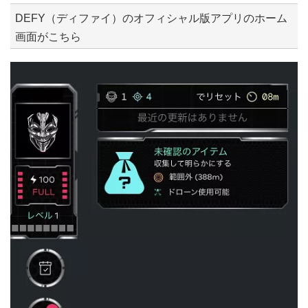
DEFY（ディファイ）のオフィシャル版アプリのホーム
画面がこちら