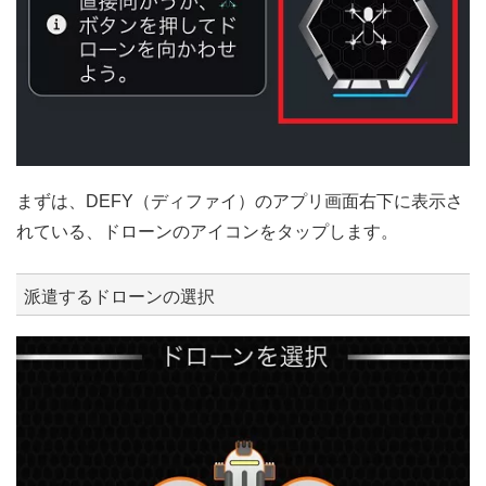
まずは、DEFY（ディファイ）のアプリ画面右下に表示さ
れている、ドローンのアイコンをタップします。
派遣するドローンの選択