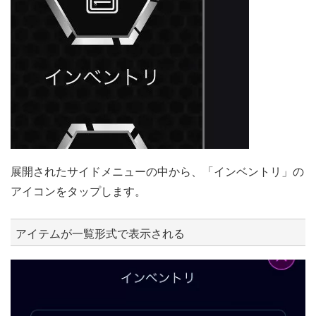
展開されたサイドメニューの中から、「インベントリ」の
アイコンをタップします。
アイテムが一覧形式で表示される