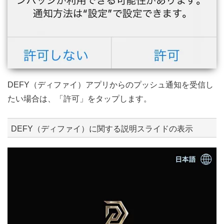
DEFY（ディファイ）アプリからのプッシュ通知を受信し
たい場合は、「許可」をタップします。
DEFY（ディファイ）に関する説明スライドの表示