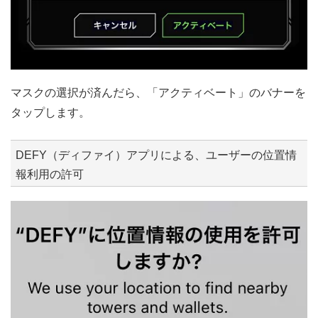
マスクの選択が済んだら、「アクティベート」のバナーを
タップします。
DEFY（ディファイ）アプリによる、ユーザーの位置情
報利用の許可