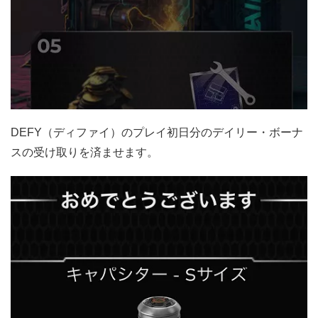
DEFY（ディファイ）のプレイ初日分のデイリー・ボーナ
スの受け取りを済ませます。