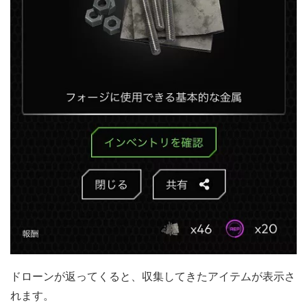
ドローンが返ってくると、収集してきたアイテムが表示さ
れます。