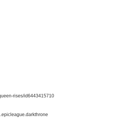
-queen-rises/id6443415710
io.epicleague.darkthrone