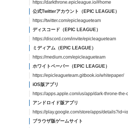
https://darkthrone.epicleague.io/#home
公式Twitterアカウント（EPIC LEAGUE）
https://twitter.com/epicleagueteam
ディスコード（EPIC LEAGUE）
https://discord.com/invite/epicleagueteam
ミディアム（EPIC LEAGUE）
https://medium.com/epicleagueteam
ホワイトペーパー（EPIC LEAGUE）
https://epicleagueteam.gitbook.io/whitepaper/
iOS版アプリ
https://apps.apple.com/us/app/dark-throne-the
アンドロイド版アプリ
https://play.google.com/store/apps/details?id=
ブラウザ版ゲームサイト