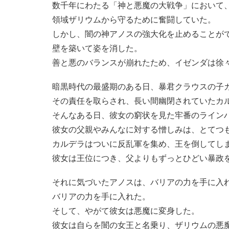
数千年にわたる「神と悪魔の大戦争」において
領域ザリウムから守るために奮闘していた。
しかし、闇の神アノスの強大化を止めることが
壁を築いて姿を消した。
善と悪のバランスが崩れたため、イゼンダは徐
暗黒時代の最盛期のある日、暴君クラウスの子
その責任を取らされ、長い間幽閉されていたカ
そんなある日、彼女の窮状を見た牢番のライン
彼女の父親やみんなに対する憎しみは、とてつ
カルデラはついに反乱軍を集め、王を倒してし
彼女は王位につき、父よりもずっとひどい暴政
それに気づいたアノスは、バリアの力を手に入
バリアの力を手に入れた。
そして、やがて彼女は悪魔に変身した。
彼女は自らを闇の女王と名乗り、ザリウムの悪