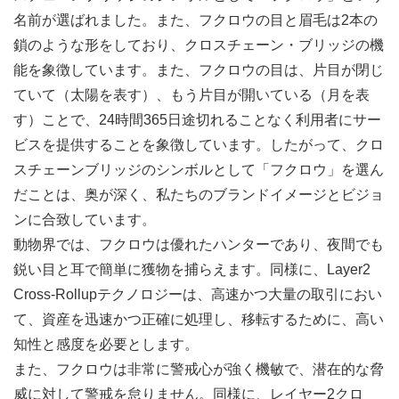
名前が選ばれました。また、フクロウの目と眉毛は2本の
鎖のような形をしており、クロスチェーン・ブリッジの機
能を象徴しています。また、フクロウの目は、片目が閉じ
ていて（太陽を表す）、もう片目が開いている（月を表
す）ことで、24時間365日途切れることなく利用者にサー
ビスを提供することを象徴しています。したがって、クロ
スチェーンブリッジのシンボルとして「フクロウ」を選ん
だことは、奥が深く、私たちのブランドイメージとビジョ
ンに合致しています。
動物界では、フクロウは優れたハンターであり、夜間でも
鋭い目と耳で簡単に獲物を捕らえます。同様に、Layer2
Cross-Rollupテクノロジーは、高速かつ大量の取引におい
て、資産を迅速かつ正確に処理し、移転するために、高い
知性と感度を必要とします。
また、フクロウは非常に警戒心が強く機敏で、潜在的な脅
威に対して警戒を怠りません。同様に、レイヤー2クロ