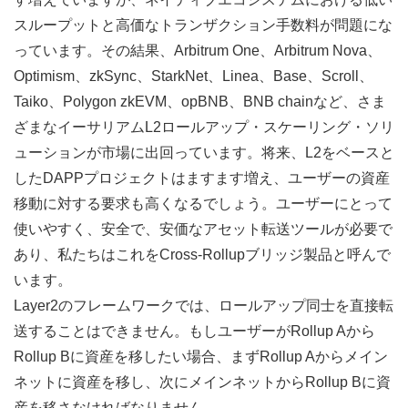
スループットと高価なトランザクション手数料が問題にな
っています。その結果、Arbitrum One、Arbitrum Nova、
Optimism、zkSync、StarkNet、Linea、Base、Scroll、
Taiko、Polygon zkEVM、opBNB、BNB chainなど、さま
ざまなイーサリアムL2ロールアップ・スケーリング・ソリ
ューションが市場に出回っています。将来、L2をベースと
したDAPPプロジェクトはますます増え、ユーザーの資産
移動に対する要求も高くなるでしょう。ユーザーにとって
使いやすく、安全で、安価なアセット転送ツールが必要で
あり、私たちはこれをCross-Rollupブリッジ製品と呼んで
います。
Layer2のフレームワークでは、ロールアップ同士を直接転
送することはできません。もしユーザーがRollup Aから
Rollup Bに資産を移したい場合、まずRollup Aからメイン
ネットに資産を移し、次にメインネットからRollup Bに資
産を移さなければなりません。