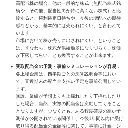
高配当株の場合、他の一般的な株式（無配当株式銘
柄や、その他、配当性向が特に高くない株式）と比
較すると、権利確定日待ちや、今後の増配への期待
感などから、基本的には売られにくい、と言われて
います。
市場において株が売りに出されにくい、ということ
は、すなわち、株式が供給過多になりづらく、株価
が下落しづらい、とも換言することが出来ます。
受取配当金の予測・事前シミュレーションが容易
：
各上場企業は、四半期ごとの決算説明会等におい
て、直近期末の配当金支払い予定を事前公開してい
ます。
無論、業績が予想よりも上揺れしたり下揺れしたり
した場合、当然、実際の配当金は変動してくること
となりますが、少なくとも、ある程度確度の高い予
測値が公開されている関係上、今後1年間以内に受け
取り得る配当金の金額等に関して、事前に計画・シ