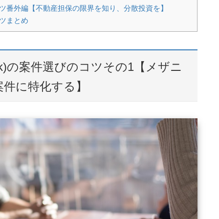
びのコツ番外編【不動産担保の限界を知り、分散投資を】
コツまとめ
ook)の案件選びのコツその1【メザニ
案件に特化する】