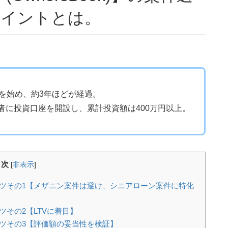
ポイントとは。
資を始め、約3年ほどが経過。
者に投資口座を開設し、累計投資額は400万円以上。
目次
[
非表示
]
びのコツその1【メザニン案件は避け、シニアローン案件に特化
コツその2【LTVに着目】
のコツその3【評価額の妥当性を検証】