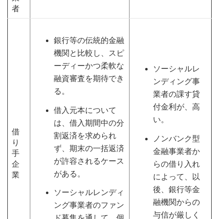
者
銀行等の伝統的金融
機関と比較し、スピ
ーディーかつ柔軟な
ソーシャルレ
融資審査を期待でき
ンディング事
る。
業者の課す貸
付金利が、高
借入元本について
い。
は、借入期間中の分
借
割返済を求められ
ノンバンク型
り
ず、期末の一括返済
金融事業者か
手
が許容されるケース
らの借り入れ
企
がある。
業
によって、以
後、銀行等金
ソーシャルレンディ
融機関からの
ング事業者のファン
与信が厳しく
ド募集を通して、個