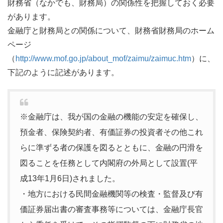
財務省（なかでも、財務局）の関係性を把握しておく必要
があります。
金融庁と財務局との関係について、財務省財務局のホーム
ページ
（
http://www.mof.go.jp/about_mof/zaimu/zaimuc.htm
）に、
下記のように記述があります。
※金融庁は、我が国の金融の機能の安定を確保し、
預金者、保険契約者、有価証券の投資者その他これ
らに準ずる者の保護を図るとともに、金融の円滑を
図ることを任務として内閣府の外局として設置(平
成13年1月6日)されました。
・地方における民間金融機関等の検査・監督及び有
価証券届出書の審査事務等については、金融庁長官