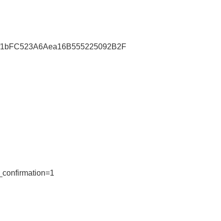
46af1bFC523A6Aea16B555225092B2F
confirmation=1