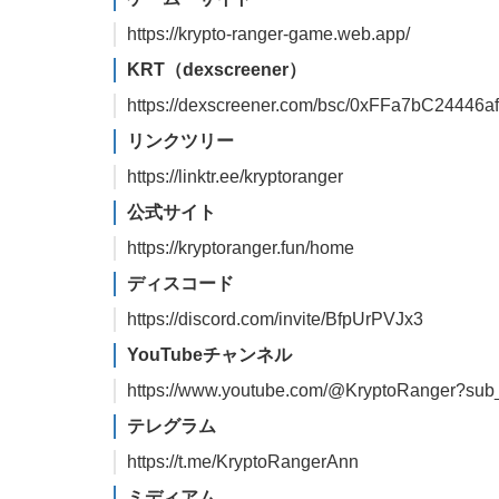
https://krypto-ranger-game.web.app/
KRT（dexscreener）
https://dexscreener.com/bsc/0xFFa7bC244
リンクツリー
https://linktr.ee/kryptoranger
公式サイト
https://kryptoranger.fun/home
ディスコード
https://discord.com/invite/BfpUrPVJx3
YouTubeチャンネル
https://www.youtube.com/@KryptoRanger?sub_
テレグラム
https://t.me/KryptoRangerAnn
ミディアム