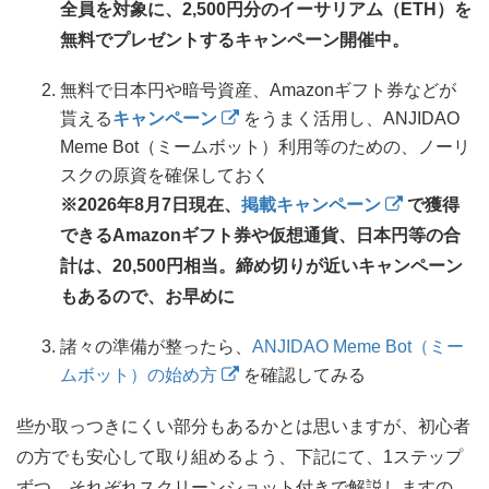
全員を対象に、2,500円分のイーサリアム（ETH）を
無料でプレゼントするキャンペーン開催中。
無料で日本円や暗号資産、Amazonギフト券などが
貰える
キャンペーン
をうまく活用し、ANJIDAO
Meme Bot（ミームボット）利用等のための、ノーリ
スクの原資を確保しておく
※2026年8月7日現在、
掲載キャンペーン
で獲得
できるAmazonギフト券や仮想通貨、日本円等の合
計は、20,500円相当。締め切りが近いキャンペーン
もあるので、お早めに
諸々の準備が整ったら、
ANJIDAO Meme Bot（ミー
ムボット）の始め方
を確認してみる
些か取っつきにくい部分もあるかとは思いますが、初心者
の方でも安心して取り組めるよう、下記にて、1ステップ
ずつ、それぞれスクリーンショット付きで解説しますの