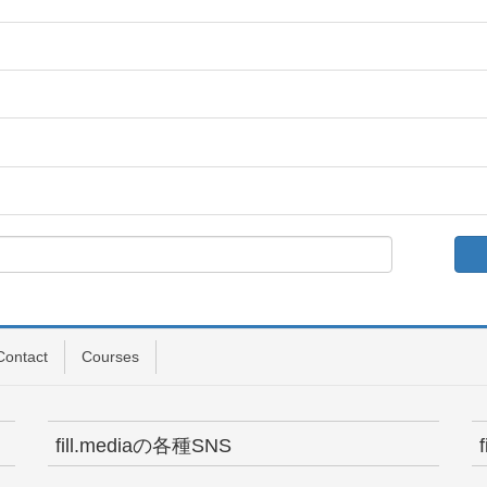
Contact
Courses
fill.mediaの各種SNS