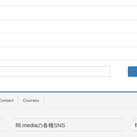
Contact
Courses
fill.mediaの各種SNS