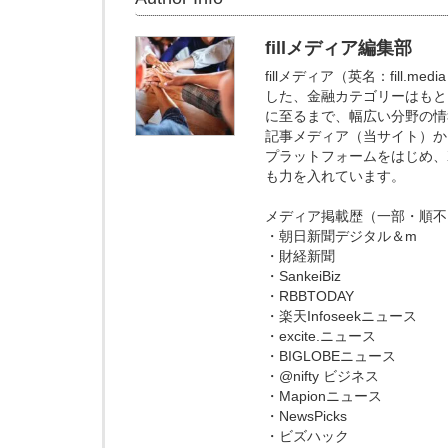
fillメディア編集部
fillメディア（英名：fill
した、金融カテゴリーはもと
に至るまで、幅広い分野の情
記事メディア（当サイト）からの
プラットフォームをはじめ、X
も力を入れています。
メディア掲載歴（一部・順不
・朝日新聞デジタル＆m
・財経新聞
・SankeiBiz
・RBBTODAY
・楽天Infoseekニュース
・excite.ニュース
・BIGLOBEニュース
・@nifty ビジネス
・Mapionニュース
・NewsPicks
・ビズハック