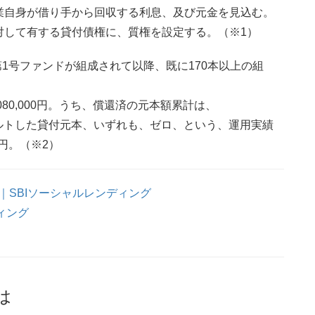
業自身が借り手から回収する利息、及び元金を見込む。
対して有する貸付債権に、質権を設定する。（※1）
第1号ファンドが組成されて以降、既に170本以上の組
8,080,000円。うち、償還済の元本額累計は、
、デフォルトした貸付元本、いずれも、ゼロ、という、運用実績
0円。（※2）
｜SBIソーシャルレンディング
ィング
は