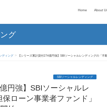
Home
About U
ィング
レンディング
【シリーズ累計貸付274億円強】SBIソーシャルレンディングの「不
SBIソーシャルレンディング
担保ローン事業者ファンド」