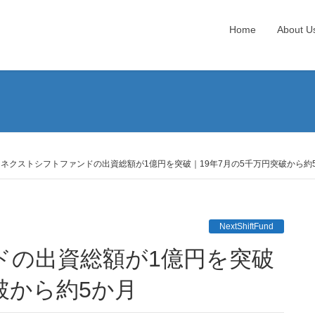
Home
About U
ネクストシフトファンドの出資総額が1億円を突破｜19年7月の5千万円突破から約
NextShiftFund
破から約5か月