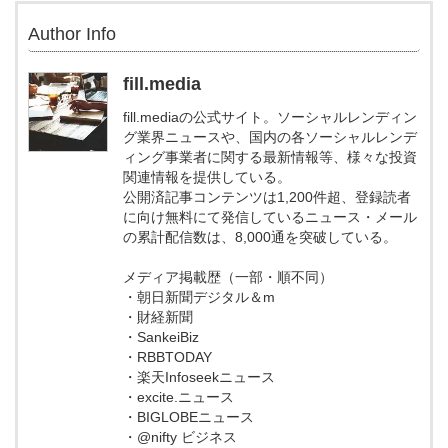
Author Info
fill.media
fill.mediaの公式サイト。ソーシャルレンディン
グ業界ニュースや、国内の各ソーシャルレンデ
ィング事業者に関する最新情報等、様々な投資
関連情報を提供している。
公開済記事コンテンツは1,200件超、登録読者
に向け無料にて発信しているニュース・メール
の累計配信数は、8,000通を突破している。
メディア掲載歴（一部・順不同）
・朝日新聞デジタル＆m
・財経新聞
・SankeiBiz
・RBBTODAY
・楽天Infoseekニュース
・excite.ニュース
・BIGLOBEニュース
・@nifty ビジネス