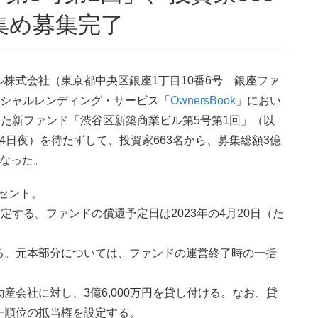
集め募集完了
株式会社（東京都中央区銀座1丁目10番6号 銀座ファ
ーシャルレンディング・サービス「
OwnersBook
」におい
した新ファンド「渋谷区新築商業ビル第5号第1回」（以
4日夜）を待たずして、投資家663名から、募集総額3億
となった。
セント。
定する。ファンドの償還予定日は2023年の4月20日（た
る。元本部分については、ファンドの運営終了時の一括
会社に対し、3億6,000万円を貸し付ける。なお、貸
一順位の抵当権を設定する。