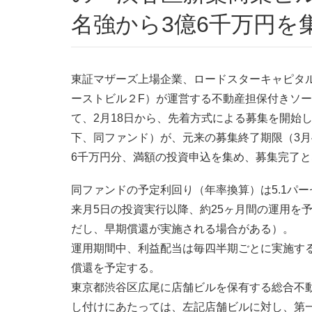
名強から3億6千万円を
東証マザーズ上場企業、ロードスターキャピタル
ーストビル２F）が運営する不動産担保付きソ
て、2月18日から、先着方式による募集を開始
下、同ファンド）が、元来の募集終了期限（3月
6千万円分、満額の投資申込を集め、募集完了
同ファンドの予定利回り（年率換算）は5.1パー
来月5日の投資実行以降、約25ヶ月間の運用を予
だし、早期償還が実施される場合がある）。
運用期間中、利益配当は毎四半期ごとに実施す
償還を予定する。
東京都渋谷区広尾に店舗ビルを保有する総合不動産
し付けにあたっては、左記店舗ビルに対し、第