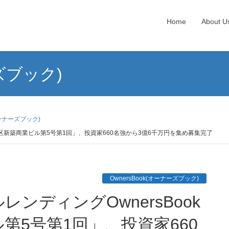
Home
About U
ーズブック)
(オーナーズブック)
谷区新築商業ビル第5号第1回」、投資家660名強から3億6千万円を集め募集完了
OwnersBook(オーナーズブック)
第5号第1回」、投資家660