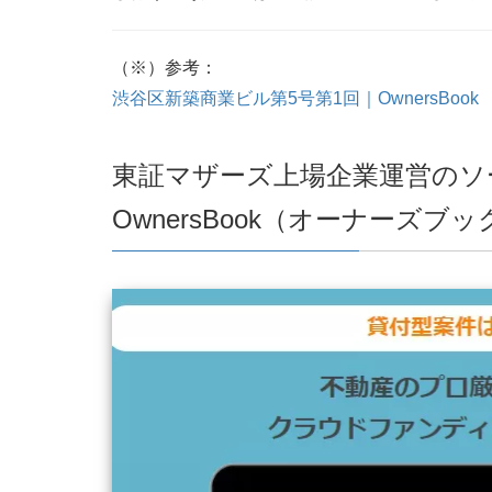
（※）参考：
渋谷区新築商業ビル第5号第1回｜OwnersBook
東証マザーズ上場企業運営のソ
OwnersBook（オーナーズブ