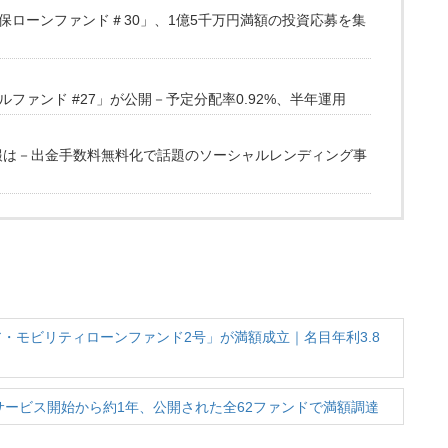
保ローンファンド＃30」、1億5千万円満額の投資応募を集
ファンド #27」が公開－予定分配率0.92%、半年運用
情報は－出金手数料無料化で話題のソーシャルレンディング事
ジア・モビリティローンファンド2号」が満額成立｜名目年利3.8
突破｜サービス開始から約1年、公開された全62ファンドで満額調達