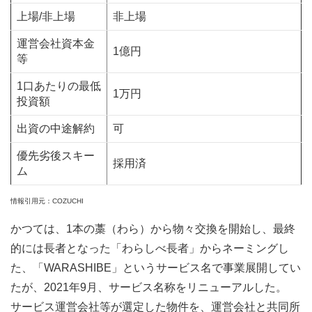
上場/非上場
非上場
運営会社資本金
1億円
等
1口あたりの最低
1万円
投資額
出資の中途解約
可
優先劣後スキー
採用済
ム
情報引用元：COZUCHI
かつては、1本の藁（わら）から物々交換を開始し、最終
的には長者となった「わらしべ長者」からネーミングし
た、「WARASHIBE」というサービス名で事業展開してい
たが、2021年9月、サービス名称をリニューアルした。
サービス運営会社等が選定した物件を、運営会社と共同所