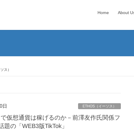
Home
About U
ーソス）
0日
ETHOS（イーソス）
ス）で仮想通貨は稼げるのか－前澤友作氏関係フ
の「WEB3版TikTok」