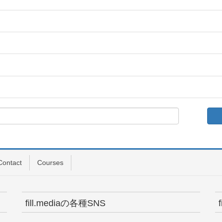
Contact
Courses
fill.mediaの各種SNS