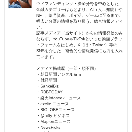
ウドファンディング・決済分野を中心とした、
金融カテゴリーはもとより、AI（人工知能）や
NFT、暗号資産、ポイ活、ゲームに至るまで、
幅広い分野の情報を取り扱う、総合情報メディ
ア。
記事メディア（当サイト）からの情報発信のみ
ならず、YouTubeやTikTokといった動画プラッ
トフォームをはじめ、X（旧：Twitter）等の
SNSを介した、複合的な情報発信にも力を入れ
ています。
メディア掲載歴（一部・順不同）
・朝日新聞デジタル＆m
・財経新聞
・SankeiBiz
・RBBTODAY
・楽天Infoseekニュース
・excite.ニュース
・BIGLOBEニュース
・@nifty ビジネス
・Mapionニュース
・NewsPicks